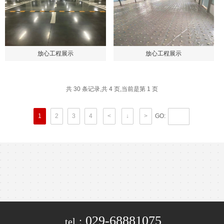
放心工程展示
放心工程展示
共 30 条记录,共 4 页,当前是第 1 页
1
2
3
4
<
↓
>
GO:
029-68881075
tel：